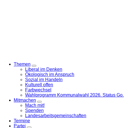
Themen
Zeige
Liberal im Denken
Untermenü
Ökologisch im Anspruch
Sozial im Handeln
Kulturell offen
Farbwechsel
Wahlprogramm Kommunalwahl 2026. Status Go.
Mitmachen
Zeige
Mach mit!
Untermenü
Spenden
Landesarbeitsgemeinschaften
Termine
Partei