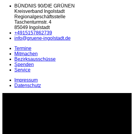
BÜNDNIS 90/DIE GRÜNEN
Kreisverband Ingolstadt
Regionalgeschäftsstelle
Taschenturmstr. 4
85049 Ingolstadt
+4915157862739
info@gruene-ingolstadt.de
Termine
Mitmachen
Bezirksausschüsse
Spenden
Service
Impressum
Datenschutz