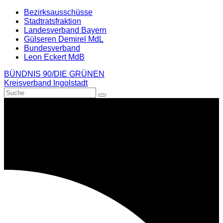
Weiter
Bezirksausschüsse
zum
Stadtratsfraktion
Inhalt
Landesverband Bayern
Gülseren Demirel MdL
Bundesverband
Leon Eckert MdB
BÜNDNIS 90/DIE GRÜNEN
Kreisverband Ingolstadt
Suche