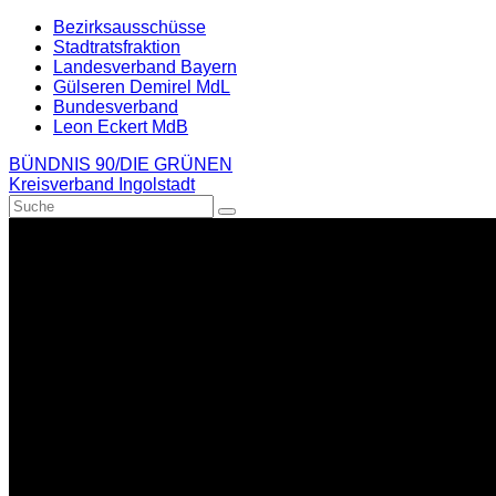
Weiter
Bezirksausschüsse
zum
Stadtratsfraktion
Inhalt
Landesverband Bayern
Gülseren Demirel MdL
Bundesverband
Leon Eckert MdB
BÜNDNIS 90/DIE GRÜNEN
Kreisverband Ingolstadt
Suche