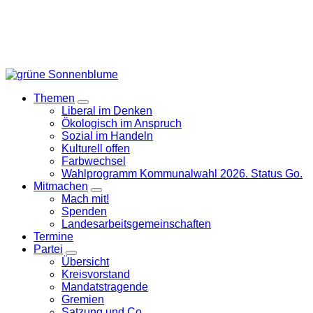
Themen
Zeige
Liberal im Denken
Untermenü
Ökologisch im Anspruch
Sozial im Handeln
Kulturell offen
Farbwechsel
Wahlprogramm Kommunalwahl 2026. Status Go.
Mitmachen
Zeige
Mach mit!
Untermenü
Spenden
Landesarbeitsgemeinschaften
Termine
Partei
Zeige
Übersicht
Untermenü
Kreisvorstand
Mandatstragende
Gremien
Satzung und Co.