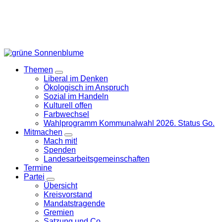
Themen
Zeige
Liberal im Denken
Untermenü
Ökologisch im Anspruch
Sozial im Handeln
Kulturell offen
Farbwechsel
Wahlprogramm Kommunalwahl 2026. Status Go.
Mitmachen
Zeige
Mach mit!
Untermenü
Spenden
Landesarbeitsgemeinschaften
Termine
Partei
Zeige
Übersicht
Untermenü
Kreisvorstand
Mandatstragende
Gremien
Satzung und Co.