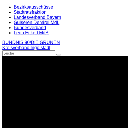
Weiter
Bezirksausschüsse
zum
Stadtratsfraktion
Inhalt
Landesverband Bayern
Gülseren Demirel MdL
Bundesverband
Leon Eckert MdB
BÜNDNIS 90/DIE GRÜNEN
Kreisverband Ingolstadt
Suche