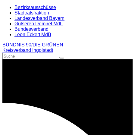
Weiter
Bezirksausschüsse
zum
Stadtratsfraktion
Inhalt
Landesverband Bayern
Gülseren Demirel MdL
Bundesverband
Leon Eckert MdB
BÜNDNIS 90/DIE GRÜNEN
Kreisverband Ingolstadt
Suche