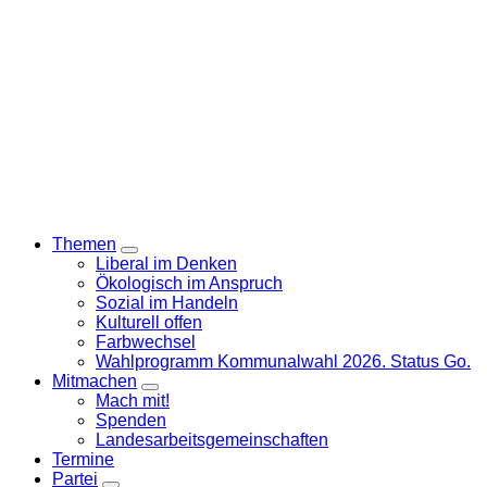
Themen
Zeige
Liberal im Denken
Untermenü
Ökologisch im Anspruch
Sozial im Handeln
Kulturell offen
Farbwechsel
Wahlprogramm Kommunalwahl 2026. Status Go.
Mitmachen
Zeige
Mach mit!
Untermenü
Spenden
Landesarbeitsgemeinschaften
Termine
Partei