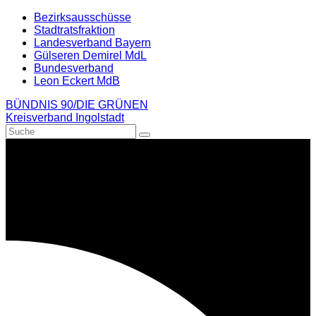
Weiter
Bezirksausschüsse
zum
Stadtratsfraktion
Inhalt
Landesverband Bayern
Gülseren Demirel MdL
Bundesverband
Leon Eckert MdB
BÜNDNIS 90/DIE GRÜNEN
Kreisverband Ingolstadt
Suche