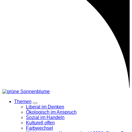
Themen
Zeige
Liberal im Denken
Untermenü
Ökologisch im Anspruch
Sozial im Handeln
Kulturell offen
Farbwechsel