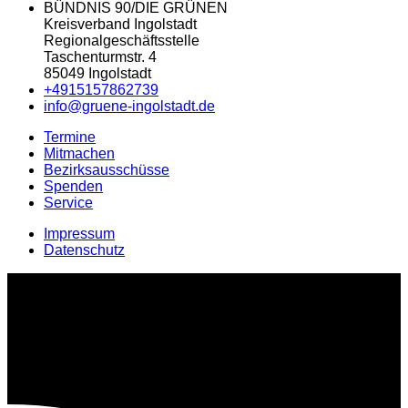
BÜNDNIS 90/DIE GRÜNEN
Kreisverband Ingolstadt
Regionalgeschäftsstelle
Taschenturmstr. 4
85049 Ingolstadt
+4915157862739
info@gruene-ingolstadt.de
Termine
Mitmachen
Bezirksausschüsse
Spenden
Service
Impressum
Datenschutz